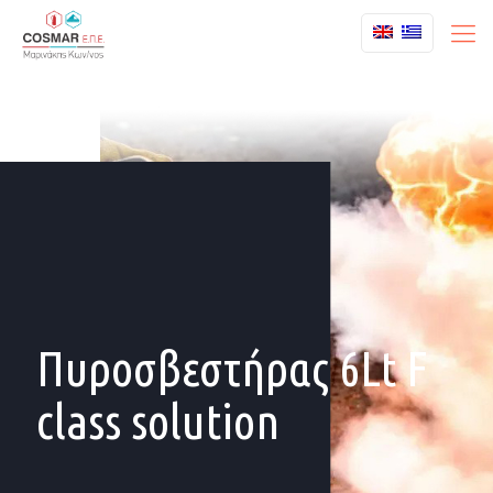
Πυροσβεστήρας 6Lt F
class solution