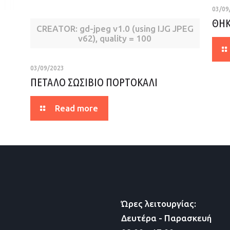
03/09
ΘΗΚ
CREATOR: gd-jpeg v1.0 (using IJG JPEG
v62), quality = 100
03/09/2023
ΠΕΤΑΛΟ ΣΩΣΙΒΙΟ ΠΟΡΤΟΚΑΛΙ
Read more
Ώρες λειτουργίας:
Δευτέρα - Παρασκευή