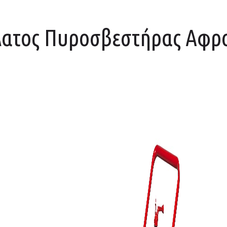
λατος Πυροσβεστήρας Αφρο