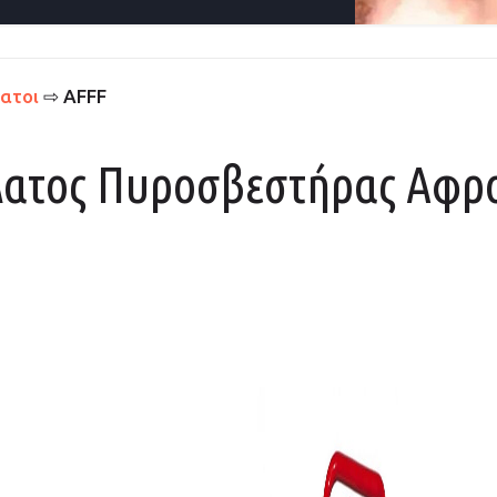
ατοι
⇨ AFFF
λατος Πυροσβεστήρας Αφρο