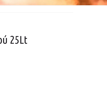
ύ 25Lt