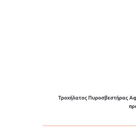
Τροχήλατος Πυροσβεστήρας Αφρο
πρ